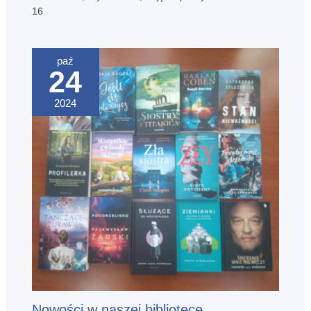
16
paź
24
2024
Nowości w naszej bibliotece