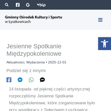
Przejdź
S
A
do
z
r
treści
u
c
k
h
a
i
Otwórz 
j
w
Jesienne Spotkanie
a
Międzypokoleniowe
Aktualności
,
Wydarzenia
•
2025-12-01
Podziel się z innymi
14 listopada od pięknej części artystycznej
rozpoczęliśmy Jesienne Spotkanie
Międzypokoleniowe, które zorganizowane było
przy współpracy z Sołectwem Łyszkowice.