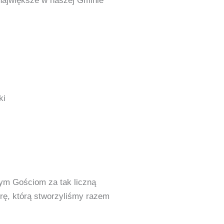
 największe w naszej Gminie
ki
m Gościom za tak liczną
rę, którą stworzyliśmy razem