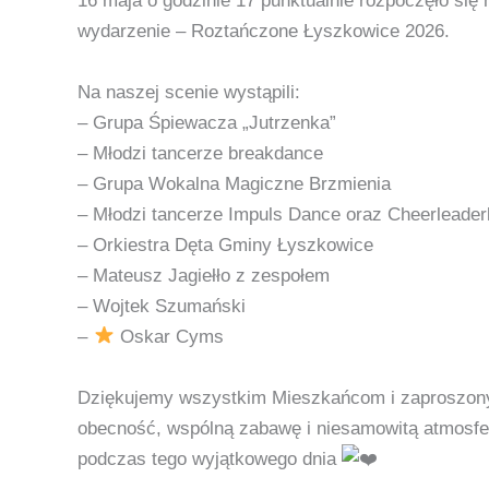
16 maja o godzinie 17 punktualnie rozpoczęło się
wydarzenie – Roztańczone Łyszkowice 2026.
Na naszej scenie wystąpili:
– Grupa Śpiewacza „Jutrzenka”
– Młodzi tancerze breakdance
–
Grupa Wokalna
Magiczne Brzmienia
– Młodzi t
ancerze
Impuls Dance
oraz Cheerleader
– Orkiestra Dęta Gminy Łyszkowice
– Mateusz Jagiełło z zespołem
– Wojtek Szumański
–
Oskar
Cyms
Dziękujemy wszystkim Mieszkańcom i zaproszony
obecność, wspólną zabawę i niesamowitą atmosfe
podczas tego wyjątkowego dnia