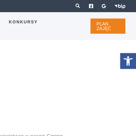
A
KONKURSY
PLAN
ZAJĘĆ
Otwórz 