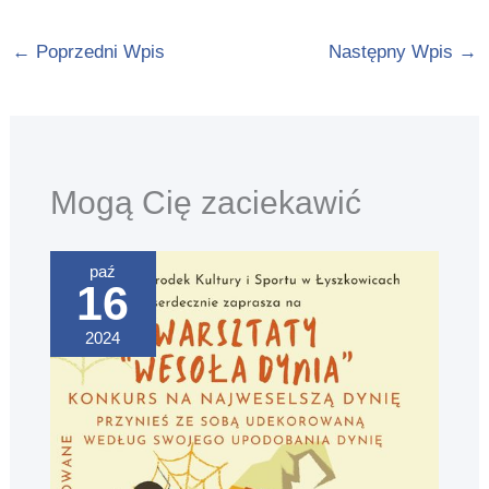
←
Poprzedni Wpis
Następny Wpis
→
Mogą Cię zaciekawić
paź
16
2024