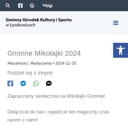
Przejdź
S
A
do
z
r
treści
u
c
k
h
a
i
Otwórz 
j
w
Gminne Mikołajki 2024
a
Aktualności
,
Wydarzenia
•
2024-11-25
Podziel się z innymi
Zapraszamy serdecznie na Mikołajki Gminne!
Dołączcie do nas i spędźcie ten magiczny czas
razem z nami!