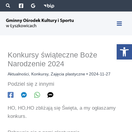
Przejdź
S
A
do
z
r
treści
u
c
k
h
a
i
Otwórz 
j
w
Konkursy świąteczne Boże
a
Narodzenie 2024
Aktualności
,
Konkursy
,
Zajęcia plastyczne
•
2024-11-27
Podziel się z innymi
HO, HO,HO zbliżają się Święta, a my ogłaszamy
konkurs.