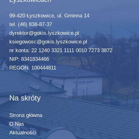
99-420 Łyszkowice, ul. Gminna 14
tel. (46) 838-87-37
dyrektor@gokis.lyszkowice.pl
ksiegowosc@gokis.lyszkowice.pl
nr konta: 22 1240 3321 1111 0010 7273 3872
NIP: 8341834466
REGON: 100444811
Na skróty
Strona główna
O Nas
Aktualności