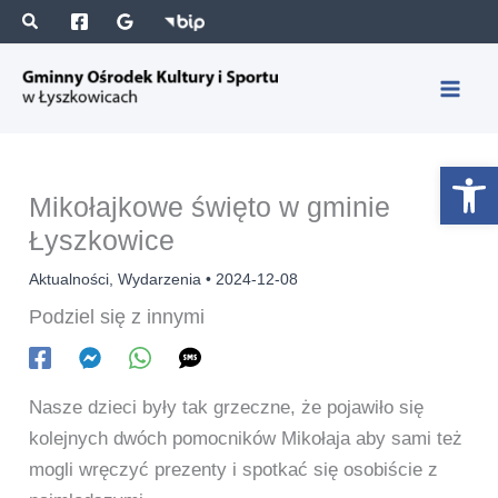
Przejdź
S
A
do
z
r
treści
u
c
k
h
a
i
Otwórz 
j
w
Mikołajkowe święto w gminie
a
Łyszkowice
Aktualności
,
Wydarzenia
•
2024-12-08
Podziel się z innymi
Nasze dzieci były tak grzeczne, że pojawiło się
kolejnych dwóch pomocników Mikołaja aby sami też
mogli wręczyć prezenty i spotkać się osobiście z